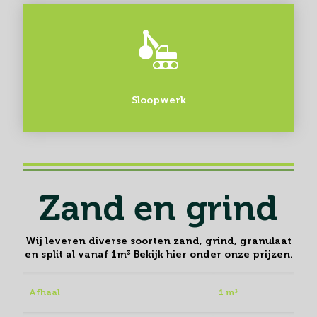
Sloopwerk
Zand en grind
Wij leveren diverse soorten zand, grind, granulaat
en split al vanaf 1m³ Bekijk hier onder onze prijzen.
Afhaal
1 m³
Enke