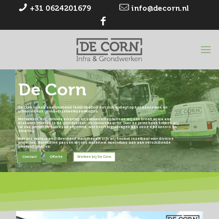
+31 0624201679
info@decorn.nl
De Corn
De Corn is een snelgroeiend familiebedrijf dat zich toelegt op het aannemen en
uitvoeren van grondverzetwerkzaamheden.
Met kennis, uitgebreide ervaring en vakmanschap kunnen wij een breed scala aan
diensten leveren in de grondverzet- en loonwerksector. Door de jaren heen hebben wij
tal van projecten succesvol afgerond, wat heeft bijgedragen aan onze rijke kennis en
ervaring.
Met ons modern en uitbreidend machinepark zijn wij flexibel inzetbaar voor diverse
projecten. Bovendien passen wij ons materieel moeiteloos aan aan verschillende
omstandigheden.
Contact
Offerte
Werken bij De Corn