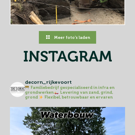
Meer foto's laden
INSTAGRAM
decorn_rijkevoort
Familiebedrijf gespecialiseerd in infra en
grondwerken
Levering van zand, grind,
grond
Flexibel, betrouwbaar en ervaren