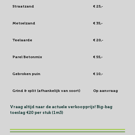
Afhaal
1 m³
Enke
Straatzand
€ 25,-
€ 12
Metselzand
€ 35,-
€ 17,
Teelaarde
€ 20,-
€ 10,
Parel Betonmix
€ 55,-
€ 27
Gebroken puin
€ 10,-
€ 5,-
Grind & split (afhankelijk van soort)
Op aanvraag
Op a
Vraag altijd naar de actuele verkoopprijs! Big-bag
toeslag €20 per stuk (1m3)