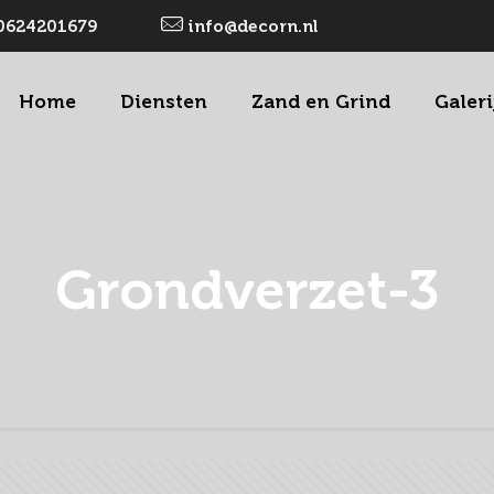
0624201679
info@decorn.nl
Home
Diensten
Zand en Grind
Galeri
Grondverzet-3