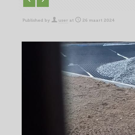
Published by
user
at
26 maart 2024